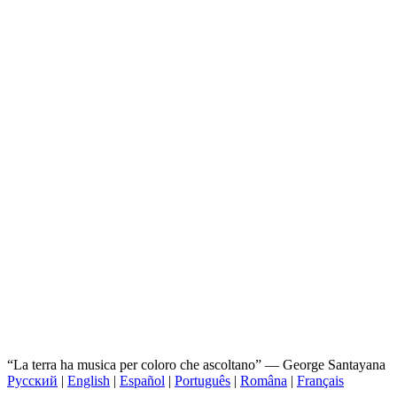
“La terra ha musica per coloro che ascoltano” ― George Santayana
Русский
|
English
|
Español
|
Português
|
Româna
|
Français