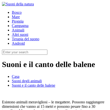
Bosco
Mare
Pioggia
Campagna
Animali
Altri suoni
Terapia del suono
Android
Suoni e il canto delle balene
Casa
Suoni degli animali
Suoni e il canto delle balene
Esistono animali meravigliosi – le megattere. Possono raggiungere
dimensioni che vanno ai 15 metri e possono pesare fino a 30