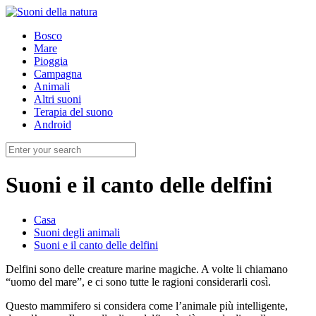
Bosco
Mare
Pioggia
Campagna
Animali
Altri suoni
Terapia del suono
Android
Suoni e il canto delle delfini
Casa
Suoni degli animali
Suoni e il canto delle delfini
Delfini sono delle creature marine magiche. A volte li chiamano
“uomo del mare”, e ci sono tutte le ragioni considerarli così.
Questo mammifero si considera come l’animale più intelligente,